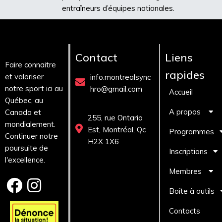
entraîneurs d’équipes nationales.
Contact
Liens
Faire connaitre
rapides
et valoriser
info.montrealsync
notre sport ici au
hro@gmail.com
Accueil
Québec, au
A propos
Canada et
255, rue Ontario
mondialement.
Est, Montréal, Qc
Programmes
Continuer notre
H2X 1X6
poursuite de
Inscriptions
l'excellence.
Membres
Boîte à outils
Contacts