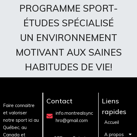
PROGRAMME SPORT-
ÉTUDES SPÉCIALISÉ
UN ENVIRONNEMENT
MOTIVANT AUX SAINES
HABITUDES DE VIE!
Contact
Liens
Faire connaitre
rapides
et valoriser
info.montrealsync
notre sport ici au
hro@gmail.com
Accueil
Québec, au
A propos
Canada et